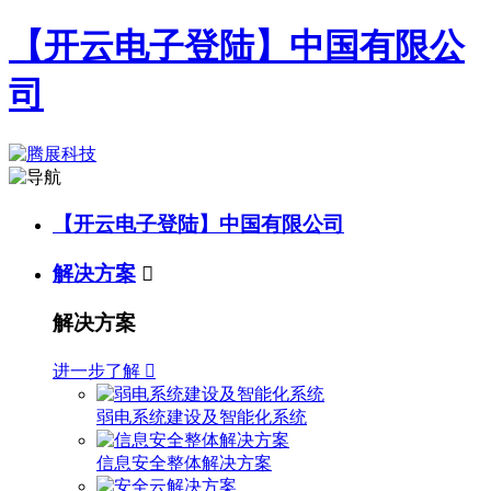
【开云电子登陆】中国有限公
司
【开云电子登陆】中国有限公司
解决方案

解决方案
进一步了解

弱电系统建设及智能化系统
信息安全整体解决方案