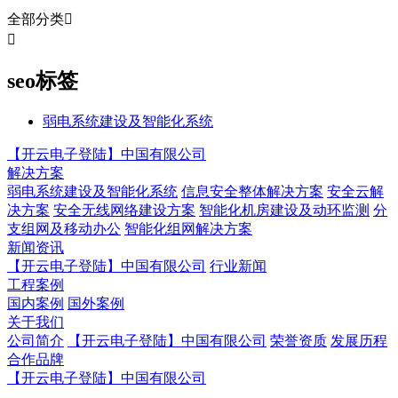
全部分类


seo标签
弱电系统建设及智能化系统
【开云电子登陆】中国有限公司
解决方案
弱电系统建设及智能化系统
信息安全整体解决方案
安全云解
决方案
安全无线网络建设方案
智能化机房建设及动环监测
分
支组网及移动办公
智能化组网解决方案
新闻资讯
【开云电子登陆】中国有限公司
行业新闻
工程案例
国内案例
国外案例
关于我们
公司简介
【开云电子登陆】中国有限公司
荣誉资质
发展历程
合作品牌
【开云电子登陆】中国有限公司