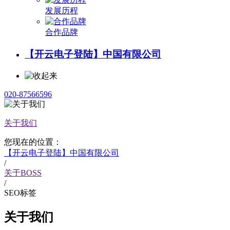
发展历程
合作品牌
【开云电子登陆】中国有限公司
020-87566596
关于我们
您现在的位置：
【开云电子登陆】中国有限公司
/
关于BOSS
/
SEO标签
关于我们