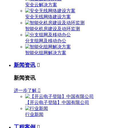
安全云解决方案
安全无线网络建设方案
智能化机房建设及动环监测
分支组网及移动办公
智能化组网解决方案
新闻资讯

新闻资讯
进一步了解

【开云电子登陆】中国有限公司
行业新闻
工程案例
