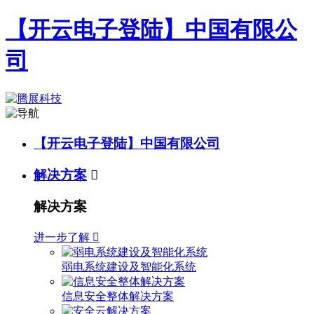
【开云电子登陆】中国有限公
司
【开云电子登陆】中国有限公司
解决方案

解决方案
进一步了解

弱电系统建设及智能化系统
信息安全整体解决方案