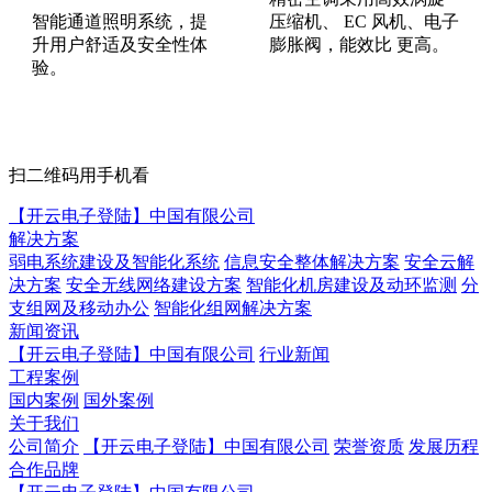
智能通道照明系统，提
压缩机、 EC 风机、电子
升用户舒适及安全性体
膨胀阀，能效比 更高。
验。
扫二维码用手机看
【开云电子登陆】中国有限公司
解决方案
弱电系统建设及智能化系统
信息安全整体解决方案
安全云解
决方案
安全无线网络建设方案
智能化机房建设及动环监测
分
支组网及移动办公
智能化组网解决方案
新闻资讯
【开云电子登陆】中国有限公司
行业新闻
工程案例
国内案例
国外案例
关于我们
公司简介
【开云电子登陆】中国有限公司
荣誉资质
发展历程
合作品牌